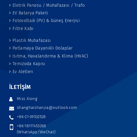
Eletrik Panosu / Muhafazası / Trafo
EV Batarya Paketi
Fotovoltaik (PV) & Güneş Enerjisi
Filtre Kabı
Plastik Muhafazası
Patlamaya Dayanıklı Dolaplar
Isıtma, Havalandırma & Klima (HVAC)
Temizoda Kapısı
Ev Aletleri
İLETIŞIM
Miss Xiong
shanghaishanjia@outlook.com
+86-21-39532528
+86-18117453268
(WhatsApp/WeChat)