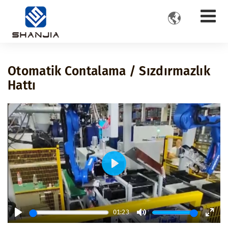

Otomatik Contalama / Sızdırmazlık
Hattı
Play
01:23
Play
Mute
Ente