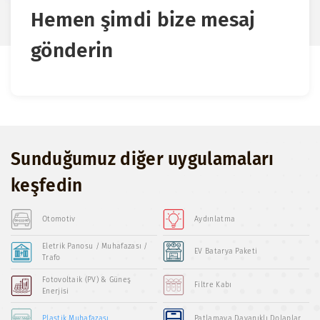
Hemen şimdi bize mesaj
gönderin
Sunduğumuz diğer uygulamaları
keşfedin
Otomotiv
Aydınlatma
Eletrik Panosu / Muhafazası /
EV Batarya Paketi
Trafo
Fotovoltaik (PV) & Güneş
Filtre Kabı
Enerjisi
Plastik Muhafazası
Patlamaya Dayanıklı Dolaplar