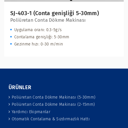
SJ-403-1 (Conta genişliği 5-30mm)
Poliüretan Conta Dökme Makinası
Uygulama oranı: 0.3-5g/s
Contalama genişliği: 5-30mm
Gezinme hızı: 0-30 m/min
ÜRÜNLER
Poliüretan Conta Dökme Makinası (5-30mm)
Poliüretan Conta Dökme Makinası (2-15mm)
Yardımcı Ekipmanlar
Otomatik Contalama & Sızdırmazlık Hattı